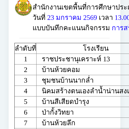
สำนักงานเขตพื้นที่การศึกษาประ
วันที่
23 มกราคม 2569
เวลา
13.00
แบบบันทึกคะแนนกิจกรรม
การสร้
ลำดับที่
โรงเรียน
1
ราชประชานุเคราะห์ 13
2
บ้านห้วยคอม
3
ชุมชนบ้านนากล่ำ
4
นิคมสร้างตนเองลำน้ำน่านสงเ
5
บ้านสีเสียดบํารุง
6
ป่ากั้งวิทยา
7
บ้านห้วยลึก